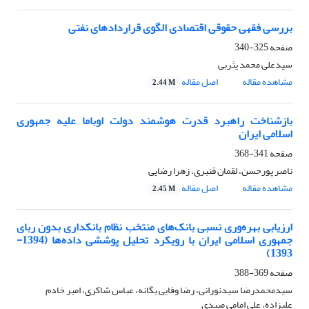
بررسی فقهی حقوقی اقتصادی الگوی قراردادهای نفتی
صفحه
325-340
سیدعلی محمد یثربی
مشاهده مقاله
اصل مقاله
2.44 M
بازشناخت راهبرد قدرت هوشمند دولت اوباما علیه جمهوری
اسلامی ایران
صفحه
341-368
ناصر پورحسن، لقمان قنبری، زهرا رضایی
مشاهده مقاله
اصل مقاله
2.45 M
ارزیابی بهره‌وری نسبی بانک‌های منتخب نظام بانکداری بدون ربای
جمهوری اسلامی ایران با رویکرد تحلیل پوششی داده‌ها (1394-
1393)
صفحه
369-388
سیدمحمدرضا سیدنورانی، رضا وفایی یگانه، عباس شاکری، امیر خادم
علیزاده، علی امامی میبدی