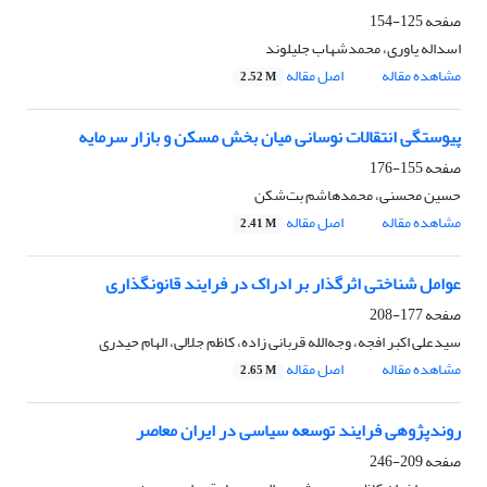
صفحه
125-154
اسداله یاوری، محمدشهاب جلیلوند
مشاهده مقاله
اصل مقاله
2.52 M
پیوستگی انتقالات نوسانی میان بخش مسکن و بازار سرمایه
صفحه
155-176
حسین محسنی، محمدهاشم بت‌شکن
مشاهده مقاله
اصل مقاله
2.41 M
عوامل شناختی اثرگذار بر ادراک در فرایند قانونگذاری
صفحه
177-208
سیدعلی اکبر افجه، وجه‌الله قربانی زاده، کاظم جلالی، الهام حیدری
مشاهده مقاله
اصل مقاله
2.65 M
روندپژوهی فرایند توسعه سیاسی در ایران معاصر
صفحه
209-246