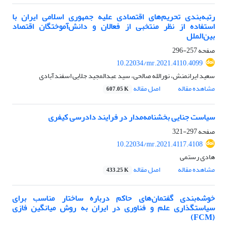
رتبه‌بندی تحریم‌های اقتصادی علیه جمهوری اسلامی ایران با
استفاده از نظر منتخبی از فعالان و دانش‌آموختگان اقتصاد
بین‌الملل
صفحه
257-296
10.22034/mr.2021.4110.4099
سعید ایرانمنش، نورالله صالحی، سید عبدالمجید جلایی اسفندآبادی
مشاهده مقاله
اصل مقاله
607.05 K
سیاست جنایی بخشنامه‌مدار در فرایند دادرسی کیفری
صفحه
297-321
10.22034/mr.2021.4117.4108
هادی رستمی
مشاهده مقاله
اصل مقاله
433.25 K
خوشه‌بندی گفتمان‌های حاکم درباره ساختار مناسب برای
سیاستگذاری علم و فناوری در ایران به روش میانگین فازی
(FCM)