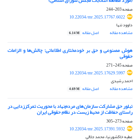
(مورد مطالعه انتخابات مجلس شورای اسلامی)
صفحه
203-244
10.22034/mr.2025.17767.6022
داوود تنها
مشاهده مقاله
اصل مقاله
6.14 M
هوش مصنوعی و حق بر خودمختاری اطلاعاتی: چالش‌ها و الزامات
حقوقی
صفحه
245-271
10.22034/mr.2025.17629.5997
احمد رشیدی
مشاهده مقاله
اصل مقاله
4.69 M
تبلور حق مشارکت سازمان‌های مردم‌نهاد با محوریت تمرکززدایی در
راستای حفاظت از محیط زیست در نظام حقوقی ایران
صفحه
273-305
10.22034/mr.2025.17391.5932
عطیه خاکشورنیا، محمد جلالی