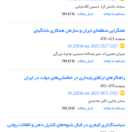
سجاد دانش آرا، حسین آقا بابایی
مشاهده مقاله
اصل مقاله
303.67 K
همگرایی منطقه‌ای ایران و سازمان همکاری شانگهای
صفحه
421-458
10.22034/mr.2023.5527.5257
مهران نصیرزاد، میرعبداله حسینی، وحید بزرگی
مشاهده مقاله
اصل مقاله
789.67 K
راهکارهای ارتقای پایداری در خط‌مشی‌های دولت در ایران
صفحه
459-492
10.22034/mr.2023.5671.5353
سحر بابایی، اکبر محمدی
مشاهده مقاله
اصل مقاله
392.34 K
سیاستگذاری کیفری در قبال شیوه‌های کنترل ذهن و القائات روانی