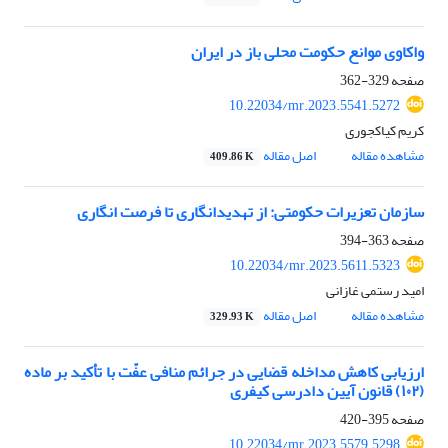
واکاوی موانع حکومت محلی باز در ایران
صفحه
329-362
10.22034/mr.2023.5541.5272
کریم کیاکجوری
مشاهده مقاله
اصل مقاله
409.86 K
سازمان تعزیرات حکومتی: از تهدیدانگاری تا فرصت انگاری
صفحه
363-394
10.22034/mr.2023.5611.5323
امید رستمی غازانی
مشاهده مقاله
اصل مقاله
329.93 K
ارزیابی کاهش مداخله قضایی در جرائم منافی عفّت با تأکید بر ماده
(۱۰۲) قانون آیین دادرسی کیفری
صفحه
395-420
10.22034/mr.2023.5579.5298