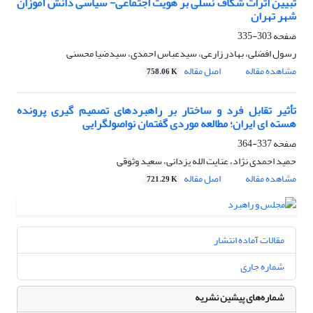
تبیین اثرات شکاف نسلی بر هویت اجتماعی- سیاسی دانش آموزان
شهر تهران
صفحه
303-335
رسول افضلی، بهادر زارعی، سیدعباس احمدی، سیدضیا محسنی
مشاهده مقاله
اصل مقاله
758.06 K
تأثیر تقابل فرد و ساختار بر راهبردهای تصمیم‏ گیری پرونده
هسته‏ ای ایران؛ مطالعه موردی گفتمان نواصول‏گرایی
صفحه
337-364
حمید احمدی نژاد، عنایت الله یزدانی، سعید وثوقی
مشاهده مقاله
اصل مقاله
721.29 K
مقالات آماده انتشار
شماره جاری
شماره‌های پیشین نشریه