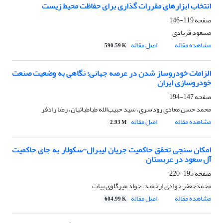
انتخاب ابزارهای مقررات گذاری برای حفاظت محیط زیست
صفحه
119-146
مسعود فریادی
مشاهده مقاله
اصل مقاله
590.59 K
الزامات خودروساز شدن در عرصه جهانی؛ نگاهی به وضعیت صنعت
خودروسازی ایران
صفحه
147-194
محمد حسن معادی رودسری، سید حبیب‌الله طباطبائیان، رضا رادفر
مشاهده مقاله
اصل مقاله
2.93 M
امکان سنجی تحقق حاکمیت جریان لیبرال-سکولار به جای حاکمیت
آل سعود در عربستان
صفحه
195-220
محمدجعفر جوادی ارجمند، جواد میرگلوی بیات
مشاهده مقاله
اصل مقاله
604.99 K