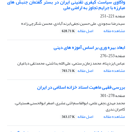
واکاوی سیاست کیفری تقنینی ایران در بستر گفتمان جنبش های
مبارزه با جرایم تجاوز به اراضی ملی
صفحه
221-251
سیدرضا سجودی، علی حسین نجفی ابرندآبادی، محسن شکرچی زاده
مشاهده مقاله
اصل مقاله
628.71 K
ابعاد بهره وری بر اساس آموزه های دینی
صفحه
253-276
عباس ایزدپناه، محمد زمان رستمی، علی الله بداشتی، محمدتقی دباغیان
مشاهده مقاله
اصل مقاله
703.71 K
بررسی فقهی ماهیت اسناد خزانه اسلامی در ایران
صفحه
278-301
محمد مهدی نجفی علمی، ابوالقاسم اثنی عشری، اصغر ابوالحسنی هستیانی،
کامران ندری
مشاهده مقاله
اصل مقاله
563.17 K