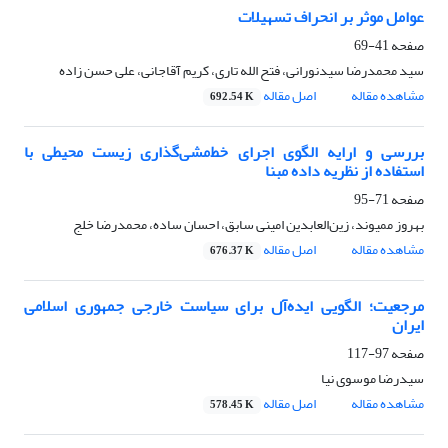
عوامل موثر بر انحراف تسهیلات
صفحه
41-69
سید محمدرضا سیدنورانی، فتح الله تاری، کریم آقاجانی، علی حسن زاده
مشاهده مقاله
اصل مقاله
692.54 K
بررسی و ارایه الگوی اجرای خط‌مشی‌گذاری زیست محیطی با
استفاده از نظریه داده مبنا
صفحه
71-95
بهروز ممیوند، زین‌العابدین امینی سابق، احسان ساده، محمدرضا خلج
مشاهده مقاله
اصل مقاله
676.37 K
مرجعیت؛ الگویی ایده‌آل برای سیاست خارجی جمهوری اسلامی
ایران
صفحه
97-117
سیدرضا موسوی نیا
مشاهده مقاله
اصل مقاله
578.45 K