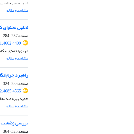
امیر عباس خالصی،
مشاهده مقاله
تحلیل محتوای ک
صفحه
257-284
1.4602.4499
مهدی احمدی تنکاب
مشاهده مقاله
راهبرد جرم‌انگ
صفحه
285-324
2.4685.4565
حمید بهره مند، ه
مشاهده مقاله
بررسی وضعیت توسعه
صفحه
325-364