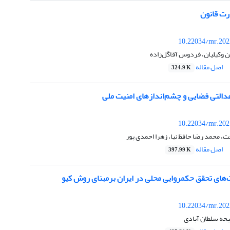
درت قانون
10.22034/mr.202
وکیلیان، فردوس آقاگل‌زاده
اصل مقاله
324.9 K
عدالتی فضایی و چشم‌اندازهای امنیت ملی
10.22034/mr.202
 محمد رضا حافظ نیا، زهرا احمدی پور
اصل مقاله
397.99 K
ت‌های تحقق حکمروایی محلی در ایران برمبنای روش کیو
10.22034/mr.202
یحه سلطان آبادی