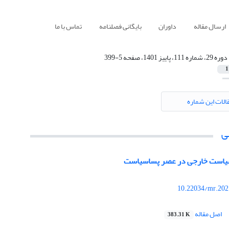
ارسال مقاله
داوران
بایگانی فصلنامه
تماس با ما
دوره 29، شماره 111، پاییز 1401، صفحه 5-399
1
الات این شماره
ی
 سیاست خارجی در عصر پساسیاست
10.22034/mr.202
اصل مقاله
383.31 K