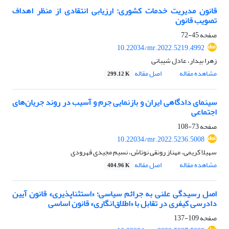
قانون مدیریت خدمات کشوری: ارزیابی انتقادی از منظر اهداف
تصویب قانون
صفحه
45-72
10.22034/mr.2022.5219.4992
زهرا بیدار، عادل شیبانی
مشاهده مقاله
اصل مقاله
299.12 K
سینمای دادگاهی ایران و بازنمایی جرم و آسیب در روند جریان‌های
اجتماعی
صفحه
73-108
10.22034/mr.2022.5236.5008
سهیلا کریمی، مهناز رونقی نوتاش، نسیم مجیدی قهرودی
مشاهده مقاله
اصل مقاله
404.96 K
اصل رسیدگی علنی به جرائم سیاسی؛ «استثناپذیری» قانون آیین
دادرسی کیفری در تقابل با «اطلاق‌انگاری» قانون اساسی
صفحه
109-137