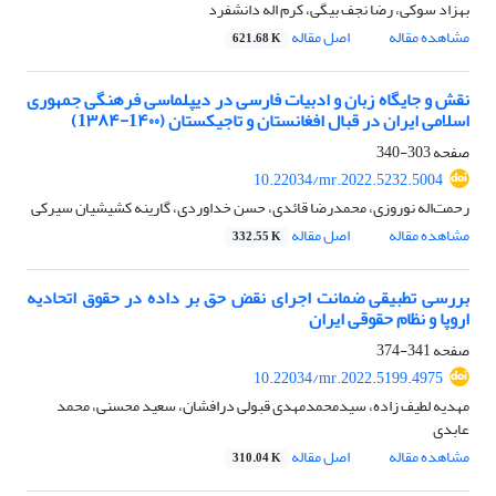
بهزاد سوکی، رضا نجف بیگی، کرم اله دانشفرد
مشاهده مقاله
اصل مقاله
621.68 K
نقش و جایگاه زبان و ادبیات فارسی در دیپلماسی فرهنگی جمهوری
اسلامی ایران در قبال افغانستان و تاجیکستان (1۴۰۰-1۳۸۴)
صفحه
303-340
10.22034/mr.2022.5232.5004
رحمت‌اله نوروزی، محمدرضا قائدی، حسن خداوردی، گارینه کشیشیان سیرکی
مشاهده مقاله
اصل مقاله
332.55 K
بررسی تطبیقی ضمانت اجرای نقض حق بر داده در حقوق اتحادیه
اروپا و نظام حقوقی ایران
صفحه
341-374
10.22034/mr.2022.5199.4975
مهدیه لطیف زاده، سیدمحمدمهدی قبولی درافشان، سعید محسنی، محمد
عابدی
مشاهده مقاله
اصل مقاله
310.04 K