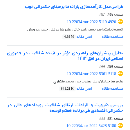
طراحی مدل کارآمدسازی یارانه‌ها بر‌مبنای حکمرانی خوب
صفحه
235-267
10.22034/mr.2022.5119.4920
انسیه نجابت، امیرحسین امیرخانی، علیرضا موغلی، حسن درویش
مشاهده مقاله
اصل مقاله
4.69 M
تحلیل پیشران‌های راهبردی مؤثر بر آینده شفافیت در جمهوری
اسلامی ایران در افق ۱۴۱۴
صفحه
269-299
10.22034/mr.2022.5361.5118
غلامرضا جلالیان، علی یعقوبی‌پور، محمد منتظری
مشاهده مقاله
اصل مقاله
641.21 K
بررسی ضرورت و الزامات ارتقای شفافیت رویدادهای مالی در
حکمرانی اقتصادی طی برنامه هفتم توسعه
صفحه
301-333
10.22034/mr.2022.5428.5180