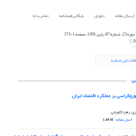
ارسال مقاله
داوران
بایگانی فصلنامه
تماس با ما
دوره 23، شماره 87، پاییز 1395، صفحه 1-373
1
الات این شماره
ی
 بوروکراسی بر عملکرد اقتصاد ایران
، زهرا کاویانی
اصل مقاله
1.49 M