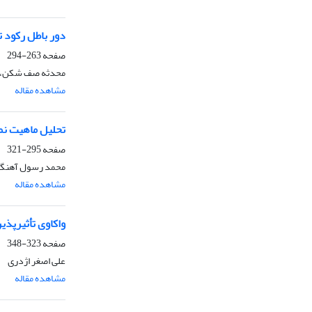
دور باطل رکود 
صفحه
263-294
محدثه صف شکن، 
مشاهده مقاله
تحلیل ماهیت نم
صفحه
295-321
محمد رسول آهنگرا
مشاهده مقاله
واکاوی تأثیر‌پذ
صفحه
323-348
علی اصغر اژدری
مشاهده مقاله