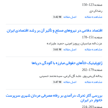
صفحه
123-150
رضا کردی
مشاهده مقاله
اصل مقاله
3.42 M
اقتصاد دفاعی در نیروهای مسلح و تأثیر آن بر رشد اقتصادی ایران
صفحه
151-178
عزت اله عباسیان، پرویز امینی، حمید علیزاده
مشاهده مقاله
اصل مقاله
3.61 M
ژئوپلیتیک خلأهای حقوقی مبارزه با آلودگی دریاها
صفحه
179-202
یداله کریمی پور، عابد گل کرمی، سیدمحمد حسینی
مشاهده مقاله
اصل مقاله
3.47 M
بررسی آثار تحرک درآمدی بر رفاه مصرفی مردان شهری سرپرست
خانوار در ایران
صفحه
203-224