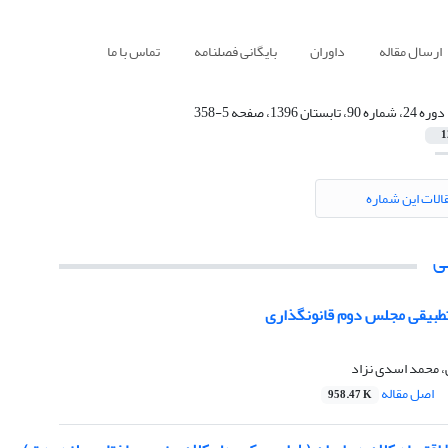
ارسال مقاله
داوران
بایگانی فصلنامه
تماس با ما
دوره 24، شماره 90، تابستان 1396، صفحه 5-358
1
الات این شماره
ی
طبیقی مجلس دوم قانونگذاری
 محمد اسدی نزاد
اصل مقاله
958.47 K