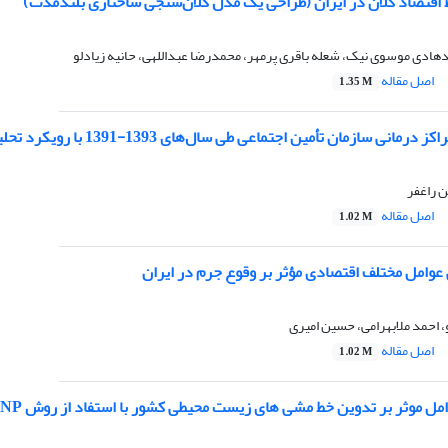
ط اقتصاد کلان در ایران (طراحی یک مدل کلان‌سنجی ساختاری بلندمدت)
ادی موسوی نیک، شعله باقری پرمهر، محمدرضا عبداللهی، حانیه زیادلو
اصل مقاله
1.35 M
نی سازمان تأمین اجتماعی طی سال‌های 1393-1391 با رویکرد تحلیل پوششی داده‌ها
 راغفر
اصل مقاله
1.02 M
وامل مختلف اقتصادی مؤثر بر وقوع جرم در ایران
 احمد ملابهرامی، حسین امیری
اصل مقاله
1.02 M
مل موثر بر تدوین خط مشی های زیست محیطی کشور با استفاد از روش ANP