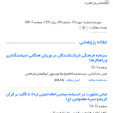
دوره و شماره:
دوره 19، شماره 69، بهار 1391، صفحه 5-180
تعداد مقالات:
6
مقاله پژوهشی
سرمایه فرهنگی شرکت‌کنندگان در ورزش همگانی (سیاستگذاری
و راهکارها)
صفحه
5-32
امین عادلخانی، سیدمحمدکاظم واعظ موسوی، ابوالفضل فراهانی
مشاهده مقاله
اصل مقاله
434.3 K
مبانی مشورت در اندیشه سیاسی امام خمینی (ره)؛ با تأکید بر قرآن
کریم و سیره معصومین (ع)
صفحه
31-54
زاهد غفاری هشجین، قدسی علیزاده سیلاب