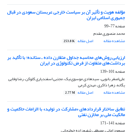
مؤلفه هویت و تأثیر آن بر سیاست خارجی عربستان سعودی در قبال
جمهوری اسلامی ایران
صفحه
77-99
محمد منصوری مقدم
مشاهده مقاله
اصل مقاله
253.8 K
ارزیابی روش‌های محاسبه جداول متقارن داده ـ ستانده؛ با تأکید بر
برداشت‌های متفاوت از فرض تکنولوژی در ایران
صفحه
101-139
علی‌اصغر بانویی، سید‌هادی موسوی‌نیک، مجتبی اسفندیاری کلوکن، رضا وفایی
یگانه، زهرا ذاکری، مهدی کرمی
مشاهده مقاله
اصل مقاله
2.77 M
تطابق ساختار قراردادهای «مشارکت در تولید» با الزامات حاکمیت و
مالکیت ملی بر مخازن نفتی
صفحه
141-171
مسعود امانی، مصطفی شفیع‌زاده خولنجانی