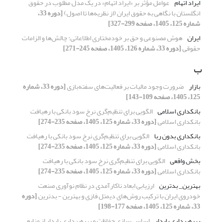
ایراد اتهام
عوامل مؤثر بر «ایراد اتهام» در یک مدل مطلوب در حقوق
انگلستان با نگاهی به حقوق ایران (از نظریه‌ها تا اصول)
[دوره 33،
شماره 125، 1405، صفحه 299-327]
ایران
هوش مصنوعی و حق بر خودمختاری اطلاعاتی: چالش‌ها و الزامات
حقوقی
[دوره 33، شماره 126، 1405، صفحه 245-271]
ب
بازار
ضرورت وجود مالیات بر فعالیت‌های سفته‌بازی
[دوره 33، شماره
125، 1405، صفحه 109-143]
بانکداری اسلامی
الگویی برای تنظیم‌گری نرخ سود بانکی با رهیافت
بانکداری اسلامی
[دوره 33، شماره 125، 1405، صفحه 235-274]
بانکداری بدون ربا
الگویی برای تنظیم‌گری نرخ سود بانکی با رهیافت
بانکداری اسلامی
[دوره 33، شماره 125، 1405، صفحه 235-274]
بخش واقعی
الگویی برای تنظیم‌گری نرخ سود بانکی با رهیافت
بانکداری اسلامی
[دوره 33، شماره 125، 1405، صفحه 235-274]
بهترین_ بدترین
ارزیابی ابعاد ناکارآمدی در نظام نوآوری صنعت
خودروی ایران با ترکیب روش‌های دیمتل فازی و بهترین - بدترین
[دوره
33، شماره 125، 1405، صفحه 177-198]
بهره‌برداری پایدار
اساسی‌سازی حفاظت و بهره‌برداری پایدار از منابع‌