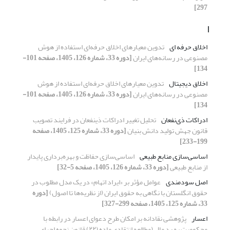
297]
ا
اخلاق حرفه ­ای
تدوین معیارهای اخلاق حرفه‌ای استفاده از هوش
مصنوعی در رسانه‌های ایران
[دوره 33، شماره 126، 1405، صفحه 101-
134]
اخلاق دیجیتال
تدوین معیارهای اخلاق حرفه‌ای استفاده از هوش
مصنوعی در رسانه‌های ایران
[دوره 33، شماره 126، 1405، صفحه 101-
134]
ادراکات ذی‌نفعان
تحلیل تغییر ادراکات ذینفعان در فرایند تصویب
قانون جهش تولید دانش بنیان
[دوره 33، شماره 125، 1405، صفحه
199-233]
اساسی‌سازی منابع‌ طبیعی
اساسی‌سازی حفاظت و بهره‌برداری پایدار
از منابع‌ طبیعی
[دوره 33، شماره 126، 1405، صفحه 5-32]
اصل سودمندی
عوامل مؤثر بر «ایراد اتهام» در یک مدل مطلوب در
حقوق انگلستان با نگاهی به حقوق ایران (از نظریه‌ها تا اصول)
[دوره
33، شماره 125، 1405، صفحه 299-327]
اعسار
پژوهشی نقادانه بر امکان طرح دعوای اعسار در رابطه با
محکومیت به رد مال (مطالعه انتقادی ماده (۲۲) قانون نحوه اجرای