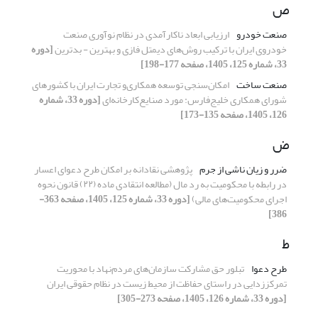
ص
صنعت خودرو
ارزیابی ابعاد ناکارآمدی در نظام نوآوری صنعت
خودروی ایران با ترکیب روش‌های دیمتل فازی و بهترین - بدترین
[دوره
33، شماره 125، 1405، صفحه 177-198]
صنعت ساخت
امکان‌سنجی توسعه همکاری‌‌و تجارت ایران با کشورهای
شورای همکاری خلیج‌فارس: مورد صنایع‌کارخانه‌ای
[دوره 33، شماره
126، 1405، صفحه 135-173]
ض
ضرر و زیان ناشی از جرم
پژوهشی نقادانه بر امکان طرح دعوای اعسار
در رابطه با محکومیت به رد مال (مطالعه انتقادی ماده (۲۲) قانون نحوه
اجرای محکومیت‌های مالی)
[دوره 33، شماره 125، 1405، صفحه 363-
386]
ط
طرح دعوا
تبلور حق مشارکت سازمان‌های مردم‌نهاد با محوریت
تمرکززدایی در راستای حفاظت از محیط زیست در نظام حقوقی ایران
[دوره 33، شماره 126، 1405، صفحه 273-305]