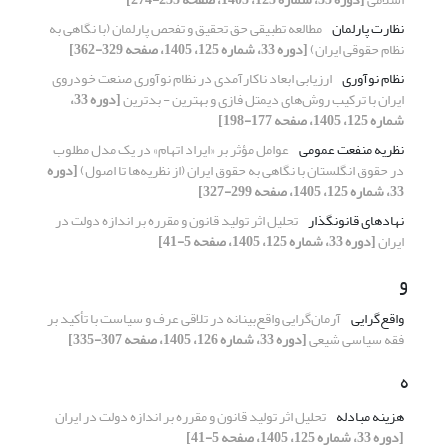
نظارت پارلمان
مطالعه تطبیقی حق تحقیق و تفحص پارلمان (با نگاهی به
نظام حقوقی ایران)
[دوره 33، شماره 125، 1405، صفحه 329-362]
نظام نوآوری
ارزیابی ابعاد ناکارآمدی در نظام نوآوری صنعت خودروی
ایران با ترکیب روش‌های دیمتل فازی و بهترین - بدترین
[دوره 33،
شماره 125، 1405، صفحه 177-198]
نظریه منفعت عمومی
عوامل مؤثر بر «ایراد اتهام» در یک مدل مطلوب
در حقوق انگلستان با نگاهی به حقوق ایران (از نظریه‌ها تا اصول)
[دوره
33، شماره 125، 1405، صفحه 299-327]
نهادهای قانونگذار
تحلیل اثر تولید قانون و مقرره بر اندازه دولت در
ایران
[دوره 33، شماره 125، 1405، صفحه 5-41]
و
واقع‌گرایی
آرمان‌گرایی واقع‌بینانه در تلاقی عرف و سیاست با تأکید بر
فقه سیاسی شیعی
[دوره 33، شماره 126، 1405، صفحه 307-335]
ه
هزینه مبادله
تحلیل اثر تولید قانون و مقرره بر اندازه دولت در ایران
[دوره 33، شماره 125، 1405، صفحه 5-41]