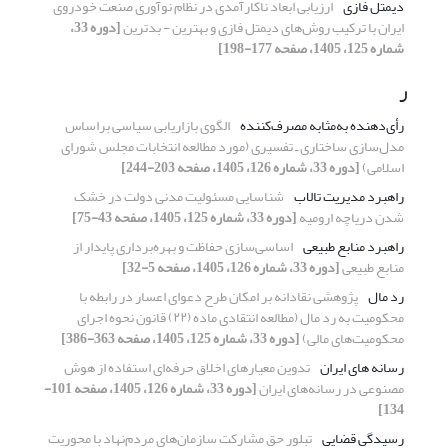
دیمتل فازی
ارزیابی ابعاد ناکارآمدی در نظام نوآوری صنعت خودروی
ایران با ترکیب روش‌های دیمتل فازی و بهترین - بدترین
[دوره 33،
شماره 125، 1405، صفحه 177-198]
ر
رأی‌دهنده به‌مثابه مصرف‌کننده
الگوی بازاریابی سیاسی براساس
مدل‌سازی ساختاری ـ تفسیری (مورد مطالعه انتخابات مجلس شورای
اسلامی)
[دوره 33، شماره 126، 1405، صفحه 203-244]
راهبرد مدیریت تالاب
شناسایی مسئولیت مدنی دولت در خشک
شدن دریاچه ارومیه
[دوره 33، شماره 125، 1405، صفحه 43-75]
راهبرد منابع‌ طبیعی
اساسی‌سازی حفاظت و بهره‌برداری پایدار از
منابع‌ طبیعی
[دوره 33، شماره 126، 1405، صفحه 5-32]
رد مال
پژوهشی نقادانه بر امکان طرح دعوای اعسار در رابطه با
محکومیت به رد مال (مطالعه انتقادی ماده (۲۲) قانون نحوه اجرای
محکومیت‌های مالی)
[دوره 33، شماره 125، 1405، صفحه 363-386]
رسانه ­های ایران
تدوین معیارهای اخلاق حرفه‌ای استفاده از هوش
مصنوعی در رسانه‌های ایران
[دوره 33، شماره 126، 1405، صفحه 101-
134]
رسیدگی قضایی
تبلور حق مشارکت سازمان‌های مردم‌نهاد با محوریت