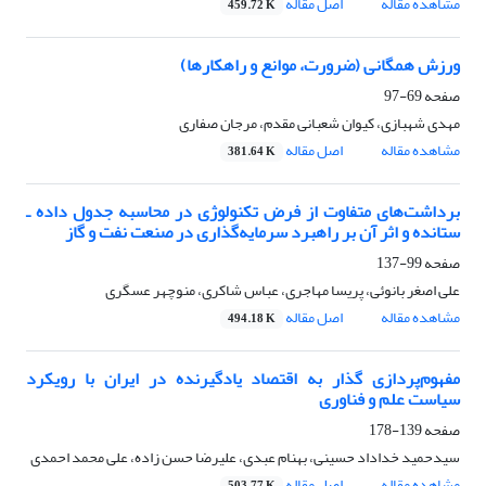
مشاهده مقاله
اصل مقاله
459.72 K
ورزش همگانی (ضرورت، موانع و راهکارها)
صفحه
69-97
مهدی شهبازی، کیوان شعبانی مقدم، مرجان صفاری
مشاهده مقاله
اصل مقاله
381.64 K
برداشت‌های متفاوت از فرض تکنولوژی در محاسبه جدول داده ـ
ستانده و اثر آن بر راهبرد سرمایه‌گذاری در صنعت نفت و گاز
صفحه
99-137
علی اصغر بانوئی، پریسا مهاجری، عباس شاکری، منوچهر عسگری
مشاهده مقاله
اصل مقاله
494.18 K
مفهوم‌پردازی گذار به اقتصاد یادگیرنده در ایران با رویکرد
سیاست علم و فناوری
صفحه
139-178
سیدحمید خداداد حسینی، بهنام عبدی، علیرضا حسن زاده، علی محمد احمدی
مشاهده مقاله
اصل مقاله