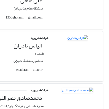
علی غلامی
دانشگاه امام صادق (ع)
gmail.com
1355gholami
هیات تحریریه
الیاس نادران
اقتصاد
دانشیار، دانشگاه تهران
ut.ac.ir
enaderan
هیات تحریریه
محمدصادق نصرالله
معارف اسلامی و فرهنگ و ارتباطات