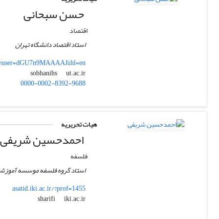
حسن سبحانی
اقتصاد
استاد اقتصاد دانشگاه تهران
ons?user=dGU7n9MAAAAJ&hl=en
ut.ac.ir
sobhanihs
0000-0002-8392-9688
هیات تحریریه
احمدحسین شریفی
فلسفه
استاد گروه فلسفه موسسه آموزشی 
asatid.iki.ac.ir/?prof=1455
iki.ac.ir
sharifi