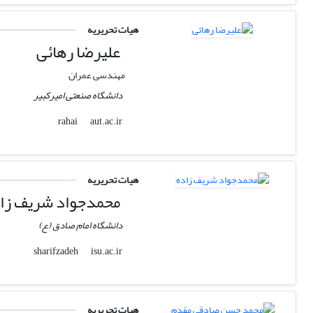
هیات تحریریه
علیرضا رهائی
مهندسی عمران
دانشگاه صنعتی امیرکبیر
aut.ac.ir
rahai
هیات تحریریه
محمدجواد شریف زا
دانشگاه امام صادق (ع)
isu.ac.ir
sharifzadeh
هیات تحریریه