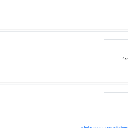
برد
scholar.google.com/citati