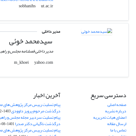
ut.ac.ir
sobhanihs
مدیر داخلی
سیدمحمد خوئی
مدیر داخلی فصلنامه مجلس و راهب
yahoo.com
m_khoei
دسترسی سریع
آخرین اخبار
صفحه اصلی
پیام تسلیت رییس مرکز پژوهش های م
درباره نشریه
درگذشت مرحوم پرویز داوودی
1403-02-01
اعضای هیات تحریریه
پیام تسلیت سردبیر مجله مجلس و راهب
ارسال مقاله
درگذشت ناگهانی دکتر صدرا
1401-08-15
تماس با ما
پیام تسلیت رییس مرکز پژوهش های م