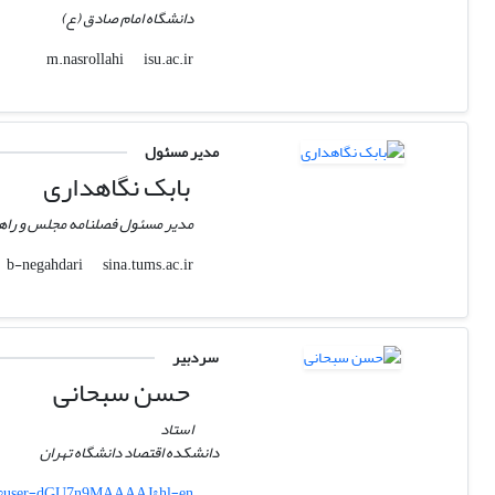
دانشگاه امام صادق (ع)
isu.ac.ir
m.nasrollahi
مدیر مسئول
بابک نگاهداری
مدیر مسئول فصلنامه مجلس و راه
sina.tums.ac.ir
b-negahdari
سردبیر
حسن سبحانی
استاد
دانشکده اقتصاد دانشگاه تهران
ons?user=dGU7n9MAAAAJ&hl=en