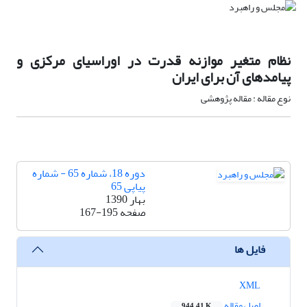
نظام متغیر موازنه قدرت در اوراسیای مرکزی و
پیامدهای آن برای ایران
نوع مقاله : مقاله پژوهشی
دوره 18، شماره 65 - شماره
پیاپی 65
بهار 1390
صفحه
167-195
فایل ها
XML
اصل مقاله
944.41 K