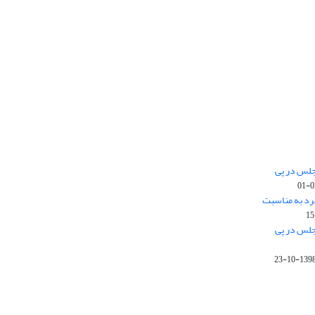
جلس در پی
رد به مناسبت
جلس در پی
1398-10-2