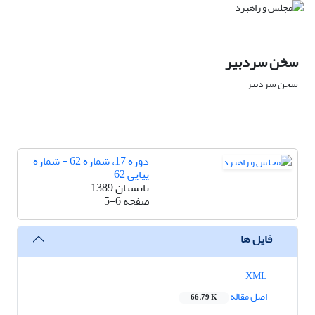
سخن سردبیر
سخن سردبیر
دوره 17، شماره 62 - شماره
پیاپی 62
تابستان 1389
صفحه
5-6
فایل ها
XML
اصل مقاله
66.79 K