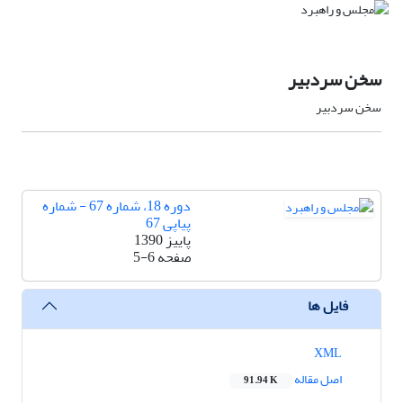
سخن سردبیر
سخن سردبیر
دوره 18، شماره 67 - شماره
پیاپی 67
پاییز 1390
صفحه
5-6
فایل ها
XML
اصل مقاله
91.94 K