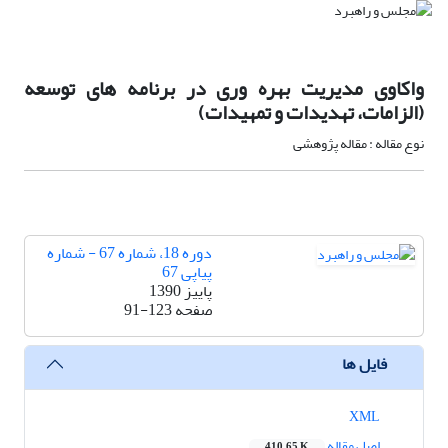
واکاوی مدیریت بهره وری در برنامه های توسعه
(الزامات، تهدیدات و تمهیدات)
نوع مقاله : مقاله پژوهشی
دوره 18، شماره 67 - شماره
پیاپی 67
پاییز 1390
صفحه
91-123
فایل ها
XML
اصل مقاله
410.65 K