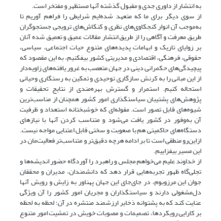
به انتشار از داوری جدی و مقبول گذشته آنها مستظهر و مفتخر است.
از سوی دیگر‌ برای ما که متعهد شده‌ایم شرایطی را فراهم آوریم تا
به‌موجب آن انوار کنجکاوی‌های نظری و کنکاش‌های ترویجی جستجوگران
طریق معرفت و آگاهی را‌ از طریق انتشار مقالات عمیق و تعمیق شده آنان
بر زوایای تاریک و ابهامات پدیده‌های متنوع حیات اجتماعی، سیاسی،
حقوقی، فرهنگی، اقتصادی و مدیریتی کشور بیفکنیم‌، به این مقصود که
پیچیدگی‌های حکمرانی دینی در جهان متعصب به غرور یافته‌های زاویه‌دار
از این مبانی را‌ به کرنش سازگاری توحیدی و تمکین به رستگاری وحیانی
استحاله کنیم‌. استمرار و گسترش بهره‌مندی از نتایج تحقیقات و
پژوهش‌های پشتیبان سیاستگذاری امور کشور همچنان از مناسب‌ترین
شیوه‌های قابل تصور است‌. مقوله‌ای که خوشبختانه استعداد و ظرفیت
آن به‌وفور در کشور یافت می‌شود و متناسب کردن آنها با نیاز‌های
دستگاه‌های حاکمیتی هم با صعوبت و سختی قابل اعتنایی مواجه نیست.
ازاین‌رو منطقی است تا بر ادامه هر‌چه دقیق‌تر و متناسب‌تر فعالیت‌مان در
این مسیر بیفزاییم.
از خداوند علیم می‌خواهم مجلس و راهبرد را آوردگاه حضور اندیشه‌ها و
تجلی‌گاه ظهور تجربه‌هایی قرار دهد که دانشمندان، مدیران و محققان
جوان این مرز‌و‌بوم‌، در جای‌جای این جهان پهناور به زایش و رویش آنها
دل‌مشغولی دارند و سیاستگذاران و مجریان امور کشور را آن ویژگی
عنایت کند که به پشتوانه ذخایر ارزشمند منتشره در آن؛ لحظه به لحظه
بر کارایی رویکرد‌ها، تصمیمات و مصوبات خویش در تمشیت امور متنوع