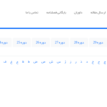
ارسال مقاله
داوران
بایگانی فصلنامه
تماس با ما
دوره 29
دوره 28
دوره 27
دوره 26
دوره 25
دوره 24
چ
ح
خ
د
ذ
ر
ز
ژ
س
ش
ص
ض
ط
ظ
ع
غ
ف