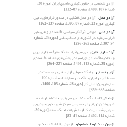
آزادی شخصی در حقوق کیفری ماهوی ایران
[دوره 28،
شماره 107، 1400، صفحه 87-112]
آزادی عمل
آزادی عمل قضایی در صدور قرارهای تأمین
کیفری
[دوره 23، شماره 87، 1395، صفحه 137-162]
آزادی مالی
عوامل اثرگذار سیاسی، اقتصادی و هزینه‌بر
فرار سرمایه در کشورهای منتخب نفتی
[دوره 25، شماره
94، 1397، صفحه 265-296]
آزاد‌سازی تجاری
بررسی اثرات حذف تعرفه‌ تجاری ایران
و اتحادیه اقتصادی اوراسیا در بخش‌های مختلف اقتصادی
[دوره 29، شماره 112، 1401، صفحه 221-264]
آزار جنسیتی
جایگاه حقوقیِ آزار مبتنی‌بر جنسیت در
محیط کار در ایران با تأکید بر مقاوله‌نامه شماره 190
سازمان بین‌المللی کار
[دوره 28، شماره 105، 1400،
صفحه 335-359]
آزمایش انتخاب گسسته
بررسی ترجیحات اظهار شده
شهروندان تهرانی در خصوص «مرکز شهر بدون خودروی
سواری شخصی»‌: یک آزمایش انتخاب گسسته
[دوره 30،
شماره 114، 1402، صفحه 41-83]
آزمون علیت تودا ـ یاماموتو
آزمون ارتباط بلندمدت و