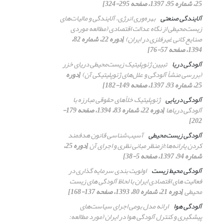
25، شماره 95، 1397، صفحه 295-324]
آلایندگی صنعتی
بهره‌وری انرژی، آلایندگی و مالیات‌های
زیست‌محیطی از نگاه عدالت اقتصادی (مطالعه موردی
صنایع کانی غیرفلزی در ایران)
[دوره 22، شماره 82،
1394، صفحه 57-76]
آلودگی دریا
تبیین ژئوپلیتیک زیست‌محیطی دریای خزر
(بررسی منشأ آلودگی و علل‌های ژئوپلیتیکی آن)
[دوره
25، شماره 93، 1397، صفحه 149-182]
آلودگی دریایی
ژئوپلیتیک خلأهای حقوقی مبارزه با
آلودگی دریاها
[دوره 22، شماره 83، 1394، صفحه 179-
202]
آلودگی زیست‌محیطی
آسیب‌شناسی قانون هدفمند
کردن یارانه‌ها؛ازمنظر مبانی نظری و اجرای آن
[دوره 25،
شماره 94، 1397، صفحه 5-38]
آلودگی محیط زیست
اولویت بندی سرمایه گذاری در
فعالیت های اقتصادی ایران با لحاظ آلودگی های زیست
محیطی
[دوره 21، شماره 80، 1393، صفحه 137-168]
آلودگی هوا
ارائه مدل بومی اجرای سیاست‌های
پیشگیری و کنترل آلودگی هوا در ایران (مورد مطالعه: