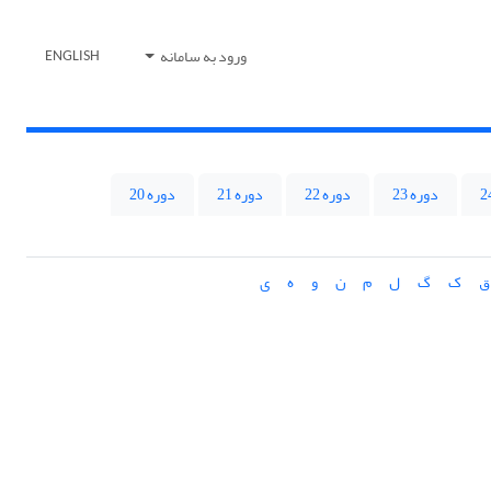
ورود به سامانه
ENGLISH
دوره 23
دوره 22
دوره 21
دوره 20
ق
ک
گ
ل
م
ن
و
ه
ی