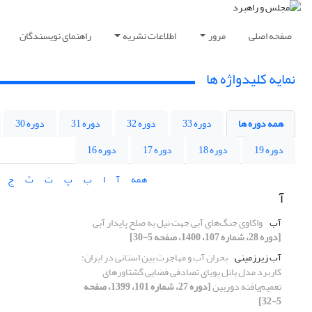
صفحه اصلی
مرور
اطلاعات نشریه
راهنمای نویسندگان
نمایه کلیدواژه ها
همه دوره ها
دوره 33
دوره 32
دوره 31
دوره 30
دوره 19
دوره 18
دوره 17
دوره 16
همه
آ
ا
ب
پ
ت
ث
ج
آ
آب
واکاوی جنگ‌های آبی جهت نیل به صلح پایدار آبی
[دوره 28، شماره 107، 1400، صفحه 5-30]
آب زیرزمینی
بحران آب و مهاجرت بین استانی در ایران:
کاربرد مدل پانل پویای تصادفی فضایی گشتاورهای
تعمیم‌یافته دوربین
[دوره 27، شماره 101، 1399، صفحه
5-32]