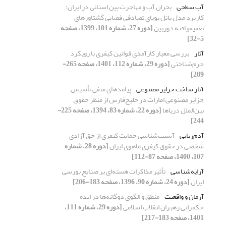
آب سطحی
بحران آب و مهاجرت بین استانی در ایران:
کاربرد مدل پانل پویای تصادفی فضایی گشتاورهای
تعمیم‌یافته دوربین
[دوره 27، شماره 101، 1399، صفحه
5-32]
آثار
بررسی معیار کارآمدی قوانین کیفری با رویکرد
جرم‌شناختی
[دوره 29، شماره 112، 1401، صفحه 265-
289]
آثار ساخت جزایر مصنوعی
پیامدهای منفی تأسیس
جزایر مصنوعی امارات در خلیج‌فارس از منظر حقوق
بین‌الملل دریاها
[دوره 22، شماره 83، 1394، صفحه 225-
244]
آدم‌ربایی
آسیب‌شناسی حمایت کیفری از حق آزادی
شخصی در حقوق کیفری ماهوی ایران
[دوره 28، شماره
107، 1400، صفحه 87-112]
آرایه‌شناسی
تأثیر مذاکرات هسته‌ای بر صنایع بورسی
ایران
[دوره 24، شماره 90، 1396، صفحه 183-206]
آرمان و واقعیت
منطق و الگوی دوگانه‌ها در ایده
حکمرانی رهبران انقلاب اسلامی
[دوره 29، شماره 111،
1401، صفحه 183-217]