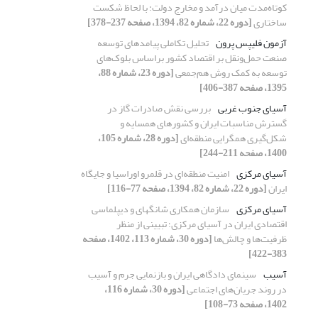
کوتاه‌مدت میان درآمد و مخارج دولت: با لحاظ شکست
ساختاری
[دوره 22، شماره 82، 1394، صفحه 237-378]
آزمون فلیپس پرون
تحلیل تکاملی پیامدهای توسعه
صنعت حمل‌ونقل بر اقتصاد کشور بر‌اساس بلوک‌های
توسعه به کمک روش هم‌جمعی
[دوره 23، شماره 88،
1395، صفحه 387-406]
آسیای جنوب غربی
بررسی نقش صادرات گاز در
گسترش مناسبات ایران و کشورهای همسایه و
شکل‌گیری همگرایی منطقه‌ای
[دوره 28، شماره 105،
1400، صفحه 211-244]
آسیای مرکزی
امنیت منطقه‌ای در قلمرو اوراسیا و جایگاه
ایران
[دوره 22، شماره 82، 1394، صفحه 77-116]
آسیای مرکزی
سازمان همکاری شانگهای و دیپلماسی
اقتصادی ایران در آسیای مرکزی؛ تبیینی از منظر
ظرفیت‌ها و چالش‌ها
[دوره 30، شماره 113، 1402، صفحه
383-422]
آسیب
سینمای دادگاهی ایران و بازنمایی جرم و آسیب
در روند جریان‌های اجتماعی
[دوره 30، شماره 116،
1402، صفحه 73-108]