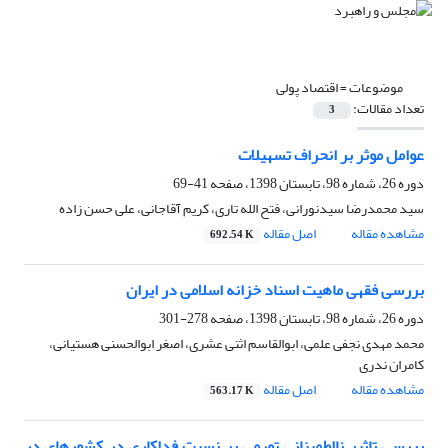
موضوعات =
اقتصاد پولی
تعداد مقالات:
3
عوامل موثر بر انحراف تسهیلات
دوره 26، شماره 98، تابستان 1398، صفحه
41-69
سید محمدرضا سیدنورانی، فتح الله تاری، کریم آقاجانی، علی حسن زاده
مشاهده مقاله
اصل مقاله
692.54 K
بررسی فقهی ماهیت اسناد خزانه اسلامی در ایران
دوره 26، شماره 98، تابستان 1398، صفحه
278-301
محمد مهدی نجفی علمی، ابوالقاسم اثنی عشری، اصغر ابوالحسنی هستیانی،
کامران ندری
مشاهده مقاله
اصل مقاله
563.17 K
بررسی تاثیر نااطمینانی تورمی بر نسبت فداکاری در کشورهای در