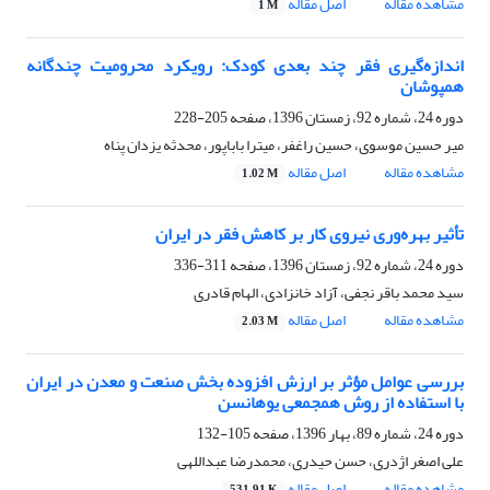
مشاهده مقاله
اصل مقاله
1 M
اندازه‌گیری فقر چند بعدی کودک: رویکرد محرومیت چندگانه
همپوشان
دوره 24، شماره 92، زمستان 1396، صفحه
205-228
میر حسین موسوی، حسین راغفر، میترا باباپور، محدثه یزدان پناه
مشاهده مقاله
اصل مقاله
1.02 M
تأثیر بهره‌وری نیروی کار بر کاهش فقر در ایران
دوره 24، شماره 92، زمستان 1396، صفحه
311-336
سید محمد باقر نجفی، آزاد خانزادی، الهام قادری
مشاهده مقاله
اصل مقاله
2.03 M
بررسی عوامل مؤثر بر ارزش افزوده بخش صنعت و معدن در ایران
با استفاده از روش همجمعی یوهانسن
دوره 24، شماره 89، بهار 1396، صفحه
105-132
علی اصغر اژدری، حسن حیدری، محمدرضا عبداللهی
مشاهده مقاله
اصل مقاله