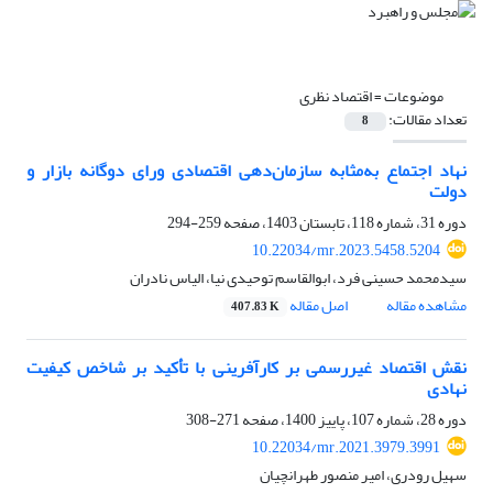
موضوعات =
اقتصاد نظری
تعداد مقالات:
8
نهاد اجتماع به‌مثابه سازمان‌دهی اقتصادی ورای دوگانه بازار و
دولت
دوره 31، شماره 118، تابستان 1403، صفحه
259-294
10.22034/mr.2023.5458.5204
سیدمحمد حسینی فرد، ابوالقاسم توحیدی نیا، الیاس نادران
مشاهده مقاله
اصل مقاله
407.83 K
نقش اقتصاد غیررسمی بر کارآفرینی با تأکید بر شاخص کیفیت
نهادی
دوره 28، شماره 107، پاییز 1400، صفحه
271-308
10.22034/mr.2021.3979.3991
سهیل رودری، امیر منصور طهرانچیان