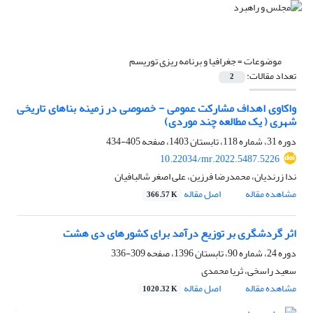
موضوعات =
جغرافیا و برنامه ریزی توریسم
تعداد مقالات:
2
واکاوی اهداف مشارکت عمومی - خصوصی در زمینه بناهای تاریخی
شهری ( یک مطالعه چند موردی)
دوره 31، شماره 118، تابستان 1403، صفحه
405-434
10.22034/mr.2022.5487.5226
ندا زرندیان، محمدرضا فرزین، علی اصغر شالبافیان
مشاهده مقاله
اصل مقاله
366.57 K
اثر گردشگری بر توزیع درآمد برای کشورهای دی‏ هشت
دوره 24، شماره 90، تابستان 1396، صفحه
309-336
سعید راسخی، ثریا محمدی
مشاهده مقاله
اصل مقاله
1020.32 K