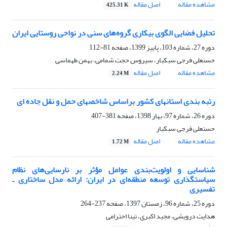
مشاهده مقاله
اصل مقاله
425.31 K
تحلیل فضایی الگوی بیکاری گروه‌های سنی در نواحی روستایی ایران
دوره 27، شماره 103، پاییز 1399، صفحه
81-112
حسنعلی فرجی سبکبار، سیروس حجت شمامی، بهمن طهماسی
مشاهده مقاله
اصل مقاله
2.24 M
رتبه بندی استانهای کشور براساس شاخصهای حمل و نقل جاده ای
دوره 26، شماره 97، بهار 1398، صفحه
381-407
حسنعلی فرجی سبکبار
مشاهده مقاله
اصل مقاله
1.72 M
شناسایی و اولویت‌بندی عوامل مؤثر بر نارسایی‌های نظام
سیاستگذاری توسعه منطقه‌ای در ایران: ارائه مدل ساختاری ـ
تفسیری
دوره 25، شماره 96، زمستان 1397، صفحه
237-264
هدایت درویشی، مجید اکبری، تینا احترامی