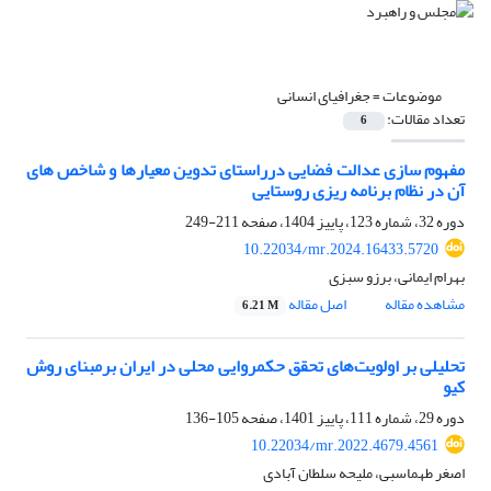
موضوعات =
جغرافیای انسانی
تعداد مقالات:
6
مفهوم سازی عدالت فضایی درراستای تدوین معیارها و شاخص های
آن در نظام برنامه ریزی روستایی
دوره 32، شماره 123، پاییز 1404، صفحه
211-249
10.22034/mr.2024.16433.5720
بهرام ایمانی، برزو سبزی
مشاهده مقاله
اصل مقاله
6.21 M
تحلیلی بر اولویت‌های تحقق حکمروایی محلی در ایران برمبنای روش
کیو
دوره 29، شماره 111، پاییز 1401، صفحه
105-136
10.22034/mr.2022.4679.4561
اصغر طهماسبی، ملیحه سلطان آبادی