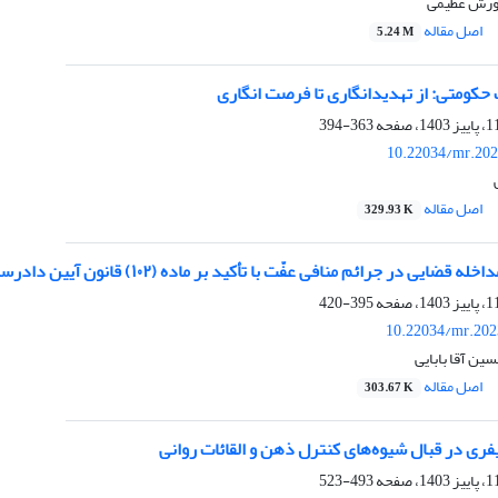
کورش عظیمی
اصل مقاله
5.24 M
حکومتی: از تهدیدانگاری تا فرصت انگاری
363-394
10.22034/mr.202
اصل مقاله
329.93 K
ایی در جرائم منافی عفّت با تأکید بر ماده (۱۰۲) قانون آیین دادرسی کیفری
395-420
10.22034/mr.202
ین آقا بابایی
اصل مقاله
303.67 K
ری در قبال شیوه‌های کنترل ذهن و القائات روانی
493-523