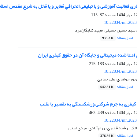
الیت آموزشی و یا تبلیغی انحرافیِ مُغایر و یا مُخل به شرع مقدس اسلام (ماده (500) مکرر قانون مجازات اسلامی
87-115
10.22034/mr.2023
سید حسین حسینی، مجید شایگان‌فرد
اصل مقاله
933.3 K
دعا شده دیجیتالی و جایگاه آن در حقوق کیفری ایران
183-215
10.22034/mr.2023
 پور جواهری، علی جمادی
اصل مقاله
642.31 K
کیفری به جرم شرکتی ورشکستگی به تقصیر یا تقلب
439-463
10.22034/mr.2023
انکی، رشید قدیری بهرام‌آبادی، مهدی امینی
اصل مقاله
376.36 K