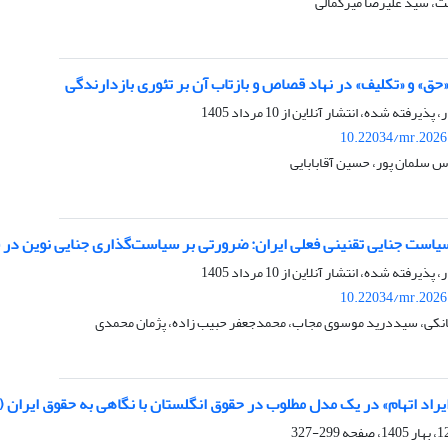
، سید علیرضا میرکمالی
ق» و «تکلیف» در نهاد قصاص و بازتاب آن بر تئوری بازدارندگی
ر، پذیرفته شده، انتشار آنلاین از
10 مرداد 1405
10.22034/mr.2026
 سلمان پور، حسین آقابابایی
است جنایی تقنینی فعلی ایران: ضرورتی بر سیاست‌گذاری جنایی نوین در قب
ر، پذیرفته شده، انتشار آنلاین از
10 مرداد 1405
10.22034/mr.2026
اقانکی، سیددرید موسوی مجاب، محمدجعفر حبیب زاده، پژمان محمدی
ایراد اتهام» در یک مدل مطلوب در حقوق انگلستان با نگاهی به حقوق ایران (از
299-327