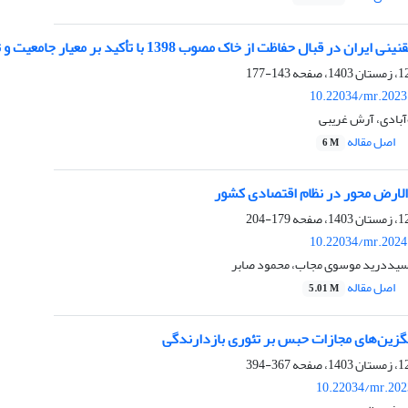
 در قبال حفاظت از خاک مصوب 1398 با تأکید بر معیار جامعیت و تناسب
143-177
10.22034/mr.2023
آبادی، آرش غریبی
اصل مقاله
6 M
‌الارض محور در نظام اقتصادی کشور
179-204
10.22034/mr.2024
سیددرید موسوی مجاب، محمود صابر
اصل مقاله
5.01 M
یگزین‌های مجازات حبس بر تئوری بازدارندگی
367-394
10.22034/mr.202