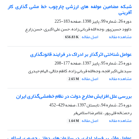
شبکه مضامین مولفه های ارزشی چارچوب خط مشی گذاری کار
آفرینی
دوره 26، شماره 99، پاییز 1398، صفحه
183-225
داوود حسین‌پور، وجه الله قربانی زاده، حسن علی اکبری، حسن زارع
مشاهده مقاله
اصل مقاله
656.83 K
عوامل شناختی اثرگذار بر ادراک در فرایند قانونگذاری
دوره 25، شماره 95، پاییز 1397، صفحه
177-208
سیدعلی اکبر افجه، وجه‌الله قربانی زاده، کاظم جلالی، الهام حیدری
مشاهده مقاله
اصل مقاله
2.65 M
بررسی علل افزایش مخارج دولت در نظام خط‌مشی‌گذاری ایران
دوره 25، شماره 94، تابستان 1397، صفحه
429-452
رحمت‌اله قلی پور، غلامرضا اسلامی‌فر
مشاهده مقاله
اصل مقاله
1.64 M
عوامل مؤثر بر فساد اداری در سازمان‌های دولتی جمهوری اسلامی