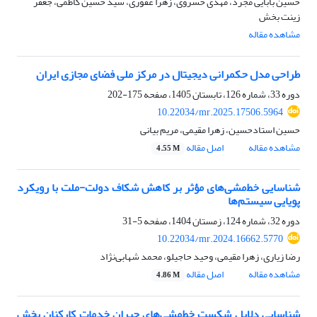
حسین بابایی مجرد، مهدی خسروی، زهرا غفوری، سید حسین کاظمی، جعفر
زینت بخش
مشاهده مقاله
طراحی مدل حکمرانی دیجیتال در مرکز ملی فضای مجازی ایران
دوره 33، شماره 126، تابستان 1405، صفحه
175-202
10.22034/mr.2025.17506.5964
حسین استادحسین، زهرا مقیمی، مریم بیانی
مشاهده مقاله
اصل مقاله
4.55 M
شناسایی خط‌مشی‌های مؤثر بر کاهش شکاف دولت-ملت با رویکرد
پویایی سیستم‌ها
دوره 32، شماره 124، زمستان 1404، صفحه
5-31
10.22034/mr.2024.16662.5770
رضا زیاری، زهرا مقیمی، وحید حاجیلو، محمد شهابی‌نژاد
مشاهده مقاله
اصل مقاله
4.86 M
شناسایی دلایل شکست خط‌مشی‌های جبران خدمات کارکنان بخش