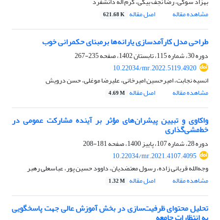
بهزاد سوکی، رضا نجف بیگی، کرم اله دانشفرد
مشاهده مقاله
اصل مقاله
621.68 K
طراحی مدل کارآمدسازی یارانه‌ها بر‌مبنای حکمرانی خوب
دوره 30، شماره 115، تابستان 1402، صفحه
235-267
10.22034/mr.2022.5119.4920
انسیه نجابت، امیرحسین امیرخانی، علیرضا موغلی، حسن درویش
مشاهده مقاله
اصل مقاله
4.69 M
واکاوی و تبیین پیشران‌های مؤثر بر آینده مشارکت عمومی در
خط‌مشی‌گذاری
دوره 28، شماره 107، پاییز 1400، صفحه
181-208
10.22034/mr.2021.4107.4095
وجه‌الله قربانی زاده، رسول معتضدیان، داوود حسین پور، عباسعلی رهبر
مشاهده مقاله
اصل مقاله
1.32 M
تحلیل محتوای ظرفیت‌سازی در بخش آموزش عالی جهت پاسخگویی
به انتظارات جامعه