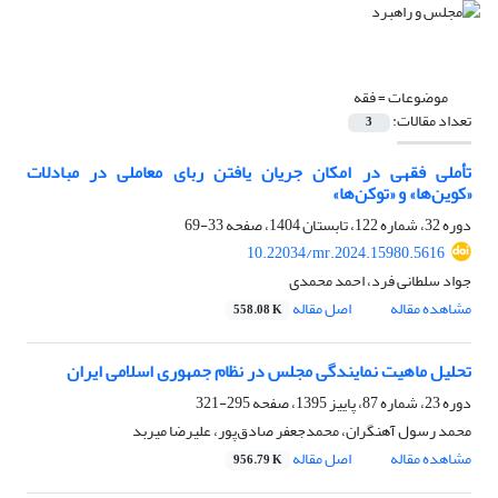
موضوعات =
فقه
تعداد مقالات:
3
تأملی فقهی در امکان جریان یافتن ربای معاملی در مبادلات
«کوین‌ها» و «توکن‌ها»
دوره 32، شماره 122، تابستان 1404، صفحه
33-69
10.22034/mr.2024.15980.5616
جواد سلطانی فرد، احمد محمدی
مشاهده مقاله
اصل مقاله
558.08 K
تحلیل ماهیت نمایندگی مجلس در نظام جمهوری اسلامی ایران
دوره 23، شماره 87، پاییز 1395، صفحه
295-321
محمد رسول آهنگران، محمدجعفر صادق‌پور، علیرضا میربد
مشاهده مقاله
اصل مقاله
956.79 K