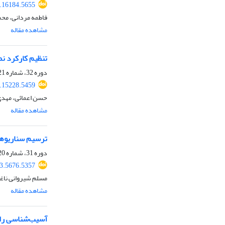
.16184.5655
فاطمه مردانی، مح
مشاهده مقاله
تنظیم کارکرد نم
دوره 32، شماره 121، بهار 1404، صفحه
.15228.5459
حسن اعمائی، مهدی 
مشاهده مقاله
ترسیم سناریوهای فرا ر
دوره 31، شماره 120، زمستان 1403، صفحه
3.5676.5357
مسلم شیروانی ناغان
مشاهده مقاله
آسیب‌شناسی راب