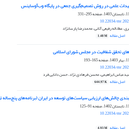
یدات علمی در روش تصمیم‌گیری جمعی در پایگاه وب‌آوساینس
295-331
10.22034/mr.202
 عطاءاله رفیعی آتانی، محمدرضا پارسانژاد
اصل مقاله
1.48 M
های تحقق شفافیت در مجلس شورای اسلامی
165-193
10.22034/mr.202
دعباس ابراهیمی، محسن فرهادی نژاد، حسن دانایی فرد
اصل مقاله
644.97 K
بندی چالش‌های ارزیابی سیاست‌های توسعه در ایران (برنامه‌های پنج‌ساله 
91-125
10.22034/mr.202
اصل مقاله
4.93 M