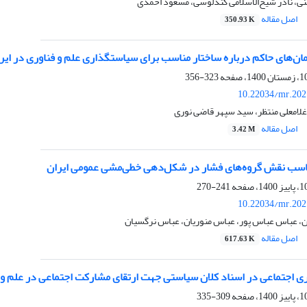
نی، نادر شیخ‌الاسلامی کندلوسی، مسعود احمدی
اصل مقاله
350.93 K
ن‌های حاکم درباره ساختار مناسب برای سیاستگذاری علم و فناوری در ایران ب
323-356
10.22034/mr.202
غلامعلی منتظر، سید سپهر قاضی نوری
اصل مقاله
3.42 M
اسب نقش گروه‌های فشار در شکل‌دهی خطی‌مشی عمومی‌ ایران
241-270
10.22034/mr.202
، عباس عباس پور، عباس منوریان، عباس نرگسیان
اصل مقاله
617.63 K
ری اجتماعی در اسناد کلان سیاستی جهت ارتقای مشارکت اجتماعی در علم و 
309-335