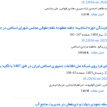
10.22034/mr.2024
مدطاهر احمدی شادمهری، هادی قوامی، علی چشمی
اصل مقاله
5.11 M
ایندگی حوزه انتخابیه؛ حلقه مفقوده نظم حقوقی مجلس شورای اسلامی در ج
147-181
10.22034/mr.2023
زینالو، عاطفه مرادی اسلامی
اصل مقاله
519.66 K
وی شبکه ملی اطلاعات جمهوری اسلامی ایران در افق 1407 با تأکید بر پیامدهای امنیتی
63-108
10.22034/mr.202
ی، خلیل کولیوند، ابراهیم ایجابی، مریم حیدری
اصل مقاله
7.85 M
طه‌ عمودی دولت و ذی‌نفعان در مدیریت منابع آب