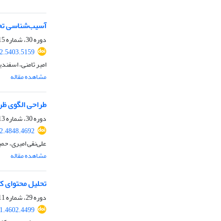
آسیب‌شناسی تحق
دوره 30، شماره 115، تابستان 1402، صفحه
2.5403.5159
امیر ثامنی، اسفند
مشاهده مقاله
طراحی الگوی ظر
دوره 30، شماره 113، بهار 1402، صفحه
2.4848.4692
علی‌نقی امیری، حم
مشاهده مقاله
تحلیل محتوای ک
دوره 29، شماره 111، پاییز 1401، صفحه
1.4602.4499