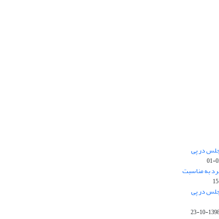
جلس در پی
رد به مناسبت
جلس در پی
1398-10-2