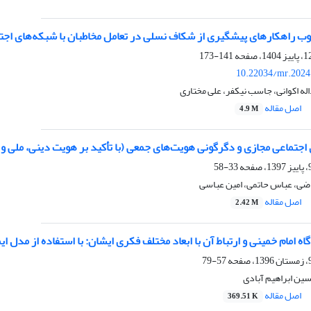
ب راهکارهای پیشگیری از شکاف نسلی در تعامل مخاطبان با شبکه‌های اجت
141-173
10.22034/mr.2024
له اکوانی، جاسب نیکفر، علی مختاری
اصل مقاله
4.9 M
اجتماعی مجازی و دگرگونی هویت‌های جمعی (با تأکید بر هویت دینی، ملی و
33-58
ی، عباس حاتمی، امین عباسی
اصل مقاله
2.42 M
اه امام خمینی و ارتباط آن با ابعاد مختلف فکری ایشان: با استفاده از مدل ای
57-79
ین ابراهیم آبادی
اصل مقاله
369.51 K