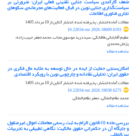
ضعف کارآمدی سیاست جنایی تقنینی فعلی ایران: ضرورتی بر
سیاست‌گذاری جنایی نوین در قبال فعالیت‌های مجرمانه‌ی سکوهای
تجاری فناوری اطلاعات
مقالات آماده انتشار، پذیرفته شده، انتشار آنلاین از
10 مرداد 1405
10.22034/mr.2026.18609.6193
عظیم آقابابائی طاقانکی، سیددرید موسوی مجاب، محمدجعفر حبیب زاده،
پژمان محمدی
مشاهده مقاله
امکان‌سنجی حمایت از ایده‌ در حال توسعه به مثابه مال فکری در
حقوق ایران: تحلیلی نقادانه و چارچوبی نوین با رویکرد اقتصادی
مقالات آماده انتشار، پذیرفته شده، انتشار آنلاین از
10 مرداد 1405
10.22034/mr.2026.19038.6275
محمد نظام الملکی، جعفر نظام الملکی
مشاهده مقاله
بررسی ماده (۱) قانون الزام به ثبت رسمی معاملات اموال غیرمنقول
و جایگاه آن در حکمرانی حقوق مالکیت: نگاهی تطبیقی به تجربیات
بین‌المللی