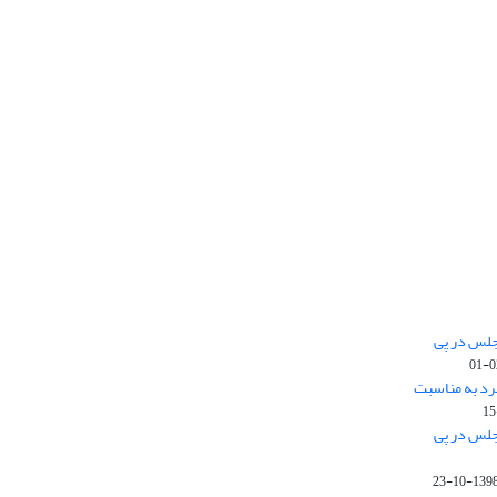
جلس در پی
رد به مناسبت
جلس در پی
1398-10-2