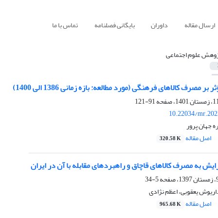
ارسال مقاله
داوران
بایگانی فصلنامه
تماس با ما
وهش علوم اجتماعی
بر مصرف کالاهای فرهنگی (مورد مطالعه: بازه زمانی 1386 الی 1400)
91-121
10.22034/mr.202
ه جهان پرور
اصل مقاله
320.58 K
یش به مصرف کالاهای قاچاق و راهبرد‌های مقابله با آن در ایران
5-34
ریوش یعقوبی، اعظم نژادی
اصل مقاله
965.68 K