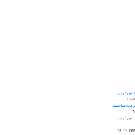
جلس در پی
رد به مناسبت
جلس در پی
1398-10-2