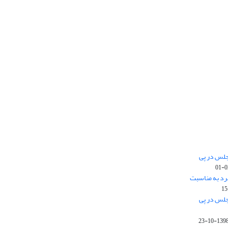
جلس در پی
رد به مناسبت
جلس در پی
1398-10-2