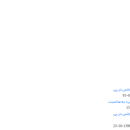
جلس در پی
رد به مناسبت
جلس در پی
1398-10-2