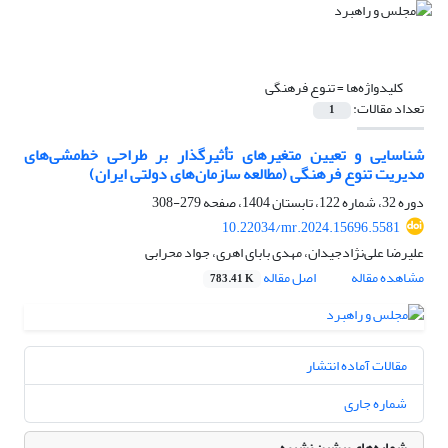
کلیدواژه‌ها =
تنوع فرهنگی
تعداد مقالات:
1
شناسایی و تعیین متغیرهای تأثیرگذار بر طراحی خط‌مشی‌های
مدیریت تنوع فرهنگی (مطالعه سازمان‌های دولتی ایران)
دوره 32، شماره 122، تابستان 1404، صفحه
279-308
10.22034/mr.2024.15696.5581
علیرضا علی‌نژادجیدان، مهدی بابای اهری، جواد محرابی
مشاهده مقاله
اصل مقاله
783.41 K
مقالات آماده انتشار
شماره جاری
شماره‌های پیشین نشریه