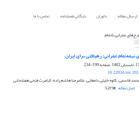
ارسال مقاله
داوران
بایگانی فصلنامه
تماس با ما
رح‌های عمرانی ناتمام
 نیمه‌تمام عمرانی: رهیافتی برای ایران
199-234
10.22034/mr.202
د قاسمی، ;کاوه خلیلی دامغانی، غلامرضا هاشم زاده، کیامرث فتحی هفشجانی
اصل مقاله
5.27 M