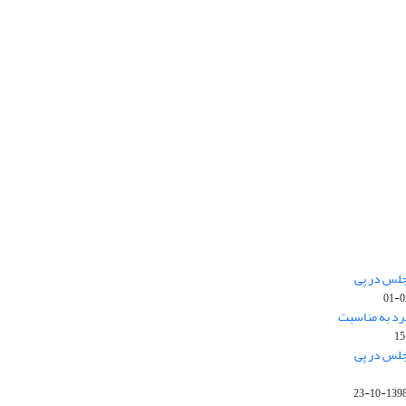
جلس در پی
رد به مناسبت
جلس در پی
1398-10-2