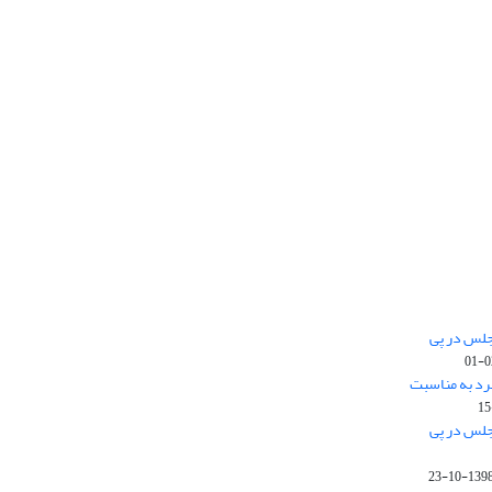
جلس در پی
رد به مناسبت
جلس در پی
1398-10-2