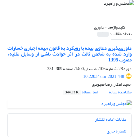
کلیدواژه‌ها =
داوری
تعداد مقالات:
1
داوری‌پذیری دعاوی بیمه با رویکرد به قانون «بیمه اجباری خسارات
وارد شده به شخص ثالث در اثر حوادث ناشی از وسایل نقلیه»
مصوب 1395
دوره 28، شماره 106، تابستان 1400، صفحه
309-331
10.22034/mr.2021.448
حمید افکار، رضا معبودی
مشاهده مقاله
اصل مقاله
344.53 K
مقالات آماده انتشار
شماره جاری