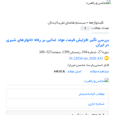
کلیدواژه‌ها =
سیستم تقاضای تقریباً ایدئال
تعداد مقالات:
1
بررسی تأثیر افزایش قیمت مواد غذایی بر رفاه خانوارهای شهری
در ایران
دوره 27، شماره 104، زمستان 1399، صفحه
323-349
10.22034/mr.2020.433
الناز حسنی پارسا، محسن مهرارا
مشاهده مقاله
اصل مقاله
448.85 K
مقالات آماده انتشار
شماره جاری
شماره‌های پیشین نشریه