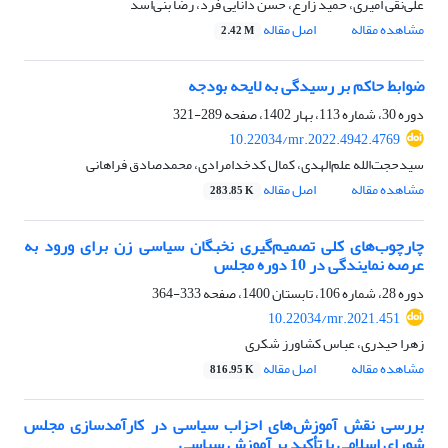
علی‌نقی امیری، حمید زارع، حسن دانایی فرد، رضا بنی‌اسد
مشاهده مقاله
اصل مقاله
2.42 M
ضوابط حاکم بر رسیدگی به لایحه‌ بودجه
دوره 30، شماره 113، بهار 1402، صفحه
289-321
10.22034/mr.2022.4942.4769
سید‌حجت‌الله علم‌الهدی، کمال کدخدامرادی، محمدصادق فراهانی
مشاهده مقاله
اصل مقاله
283.85 K
چارچوب‌های کلی تصمیم‌گیری نخبگان سیاسی زن برای ورود به
عرصه نمایندگی در 10 دوره مجلس
دوره 28، شماره 106، تابستان 1400، صفحه
333-364
10.22034/mr.2021.451
زهرا حیدری، عباس کشاورز شکری
مشاهده مقاله
اصل مقاله
816.95 K
بررسی نقش آموزش‌های احزاب سیاسی در کارآمد‌سازی مجلس
شورای اسلامی با تأکید بر آموزش سیاسی