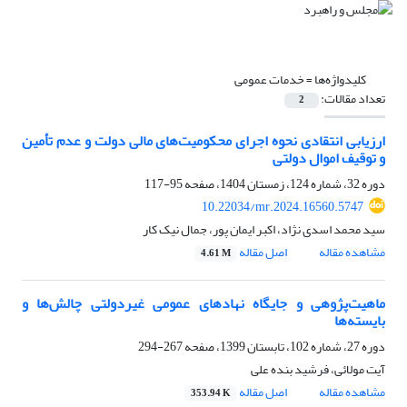
کلیدواژه‌ها =
خدمات عمومی
تعداد مقالات:
2
ارزیابی انتقادی نحوه اجرای محکومیت‌های مالی دولت و عدم تأمین
و توقیف اموال دولتی
دوره 32، شماره 124، زمستان 1404، صفحه
95-117
10.22034/mr.2024.16560.5747
سید محمد اسدی نژاد، اکبر ایمان پور، جمال نیک کار
مشاهده مقاله
اصل مقاله
4.61 M
ماهیت‌پژوهی و جایگاه نهادهای عمومی غیردولتی چالش‌ها و
بایسته‌ها
دوره 27، شماره 102، تابستان 1399، صفحه
267-294
آیت مولائی، فرشید بنده علی
مشاهده مقاله
اصل مقاله
353.94 K