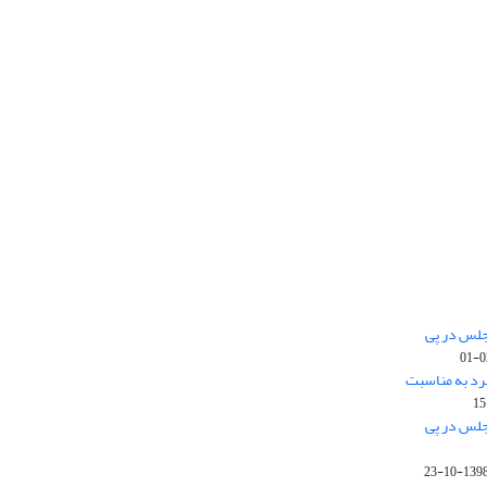
جلس در پی
رد به مناسبت
جلس در پی
1398-10-2