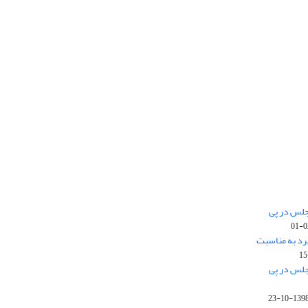
جلس در پی
رد به مناسبت
جلس در پی
1398-10-2