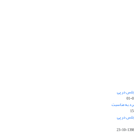
جلس در پی
رد به مناسبت
جلس در پی
1398-10-2