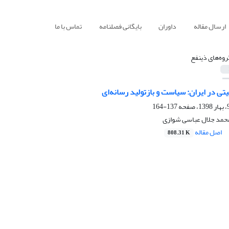
ارسال مقاله
داوران
بایگانی فصلنامه
تماس با ما
روه‌های ذینفع
تی در ایران: سیاست و بازتولید رسانه‌ای
137-164
محمد جلال عباسی شوازی
اصل مقاله
808.31 K