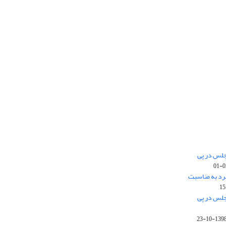
جلس در پی
رد به مناسبت
جلس در پی
1398-10-2