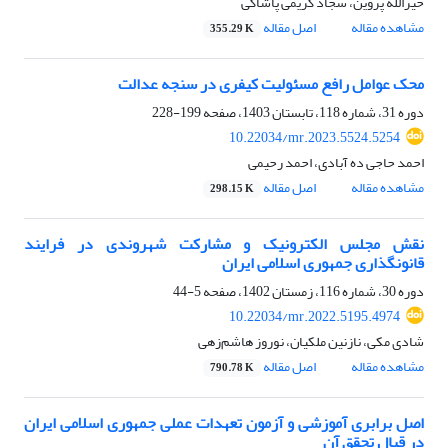
خیرالله پروین، سجاد کریمی پاشاکی
مشاهده مقاله
اصل مقاله
355.29 K
محک عوامل رافع مسئولیت کیفری در سنجه‌ عدالت
دوره 31، شماره 118، تابستان 1403، صفحه
199-228
10.22034/mr.2023.5524.5254
احمد حاجی ده آبادی، احمد رحیمی
مشاهده مقاله
اصل مقاله
298.15 K
نقش مجلس الکترونیک و مشارکت شهروندی در فرایند
قانونگذاری جمهوری اسلامی ایران
دوره 30، شماره 116، زمستان 1402، صفحه
5-44
10.22034/mr.2022.5195.4974
شادی مکی، نازنین ملکیان، نوروز هاشم‌زهی
مشاهده مقاله
اصل مقاله
790.78 K
اصل برابری آموزشی و آزمون تعهدات عملی جمهوری اسلامی ایران
در قبال تحقق آن