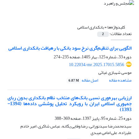
کلیدواژه‌ها =
بانکداری اسلامی
تعداد مقالات:
2
الگویی برای تنظیم‌گری نرخ سود بانکی با رهیافت بانکداری اسلامی
دوره 33، شماره 125، بهار 1405، صفحه
235-274
10.22034/mr.2025.17015.5856
موسی شهبازی غیاثی
مشاهده مقاله
اصل مقاله
6.87 M
ارزیابی بهره‌وری نسبی بانک‌های منتخب نظام بانکداری بدون ربای
جمهوری اسلامی ایران با رویکرد تحلیل پوششی داده‌ها (1394-
1393)
دوره 25، شماره 95، پاییز 1397، صفحه
369-388
سیدمحمدرضا سیدنورانی، رضا وفایی یگانه، عباس شاکری، امیر خادم
علیزاده، علی امامی میبدی